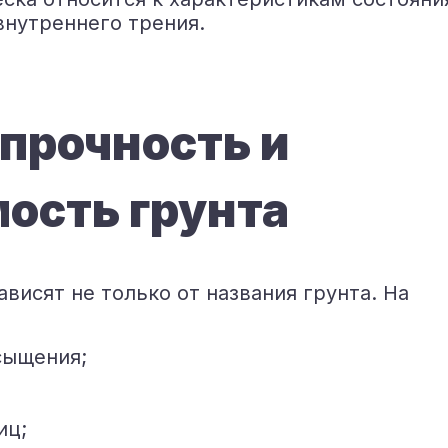
 внутреннего трения.
 прочность и
ость грунта
висят не только от названия грунта. На
сыщения;
иц;