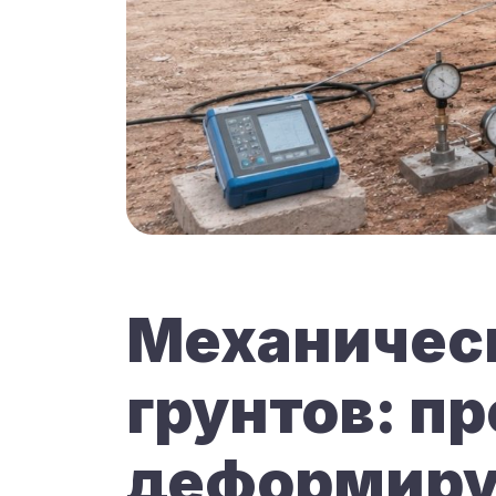
Механическ
грунтов: п
деформиру