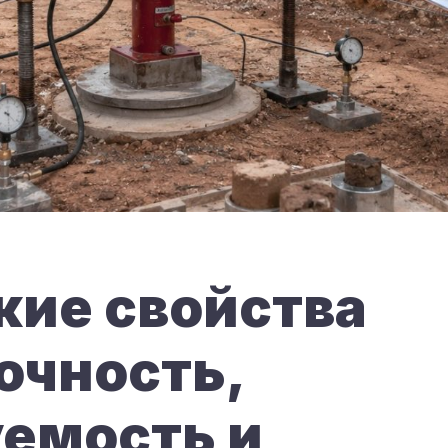
ие свойства
рочность,
емость и