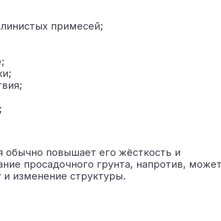
глинистых примесей;
;
ки;
вия;
;
я обычно повышает его жёсткость и
ание просадочного грунта, напротив, може
 и изменение структуры.