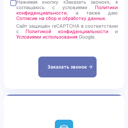
Нажимая кнопку «Заказать звонок», я
а
соглашаюсь с условиями
Политики
в
конфиденциальности
, а также даю
ь
Согласие на сбор и обработку данных
.
т
е
Сайт защищён reCAPTCHA в соответствии
э
с
Политикой конфиденциальности
и
т
Условиями использования
Google.
о
п
о
л
е
п
у
с
т
ы
м
.