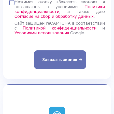
Нажимая кнопку «Заказать звонок», я
а
соглашаюсь с условиями
Политики
в
конфиденциальности
, а также даю
ь
Согласие на сбор и обработку данных
.
т
е
Сайт защищён reCAPTCHA в соответствии
э
с
Политикой конфиденциальности
и
т
Условиями использования
Google.
о
п
о
л
е
п
у
с
т
ы
м
.