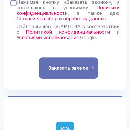
Нажимая кнопку «Заказать звонок», я
а
соглашаюсь с условиями
Политики
в
конфиденциальности
, а также даю
ь
Согласие на сбор и обработку данных
.
т
е
Сайт защищён reCAPTCHA в соответствии
э
с
Политикой конфиденциальности
и
т
Условиями использования
Google.
о
п
о
л
е
п
у
с
т
ы
м
.