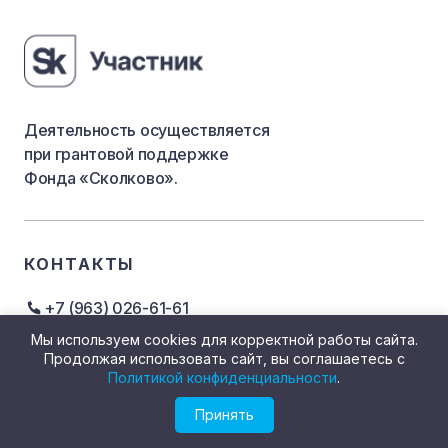
Деятельность осуществляется
при грантовой поддержке
Фонда «Сколково».
КОНТАКТЫ
+7 (963) 026-61-61
info@grin-geo.ru
Мы используем cookies для корректной работы сайта.
г. Ижевск, ул. Холмогорова, 20
Продолжая использовать сайт, вы соглашаетесь с
Политикой конфиденциальности
.
Принять
ДЕЛИМСЯ ОПЫТОМ
НА ВСЕХ