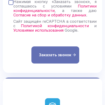
Нажимая кнопку «Заказать звонок», я
а
соглашаюсь с условиями
Политики
в
конфиденциальности
, а также даю
ь
Согласие на сбор и обработку данных
.
т
е
Сайт защищён reCAPTCHA в соответствии
э
с
Политикой конфиденциальности
и
т
Условиями использования
Google.
о
п
о
л
е
п
у
с
т
ы
м
.